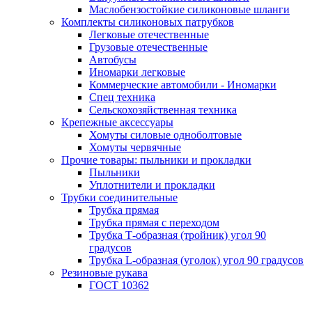
Маслобензостойкие силиконовые шланги
Комплекты силиконовых патрубков
Легковые отечественные
Грузовые отечественные
Автобусы
Иномарки легковые
Коммерческие автомобили - Иномарки
Спец техника
Сельскохозяйственная техника
Крепежные аксессуары
Хомуты силовые одноболтовые
Хомуты червячные
Прочие товары: пыльники и прокладки
Пыльники
Уплотнители и прокладки
Трубки соединительные
Трубка прямая
Трубка прямая с переходом
Трубка Т-образная (тройник) угол 90
градусов
Трубка L-образная (уголок) угол 90 градусов
Резиновые рукава
ГОСТ 10362