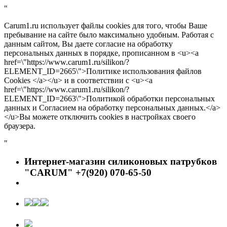
"
Carum1.ru использует файлы cookies для того, чтобы Ваше
пребывание на сайте было максимально удобным. Работая с
данным сайтом, Вы даете согласие на обработку
персональных данных в порядке, прописанном в <u><a
href=\"https://www.carum1.ru/silikon/?
ELEMENT_ID=2665\">Политике использования файлов
Cookies </a></u> и в соответствии с <u><a
href=\"https://www.carum1.ru/silikon/?
ELEMENT_ID=2663\">Политикой обработки персональных
данных и Согласием на обработку персональных данных.</a>
</u>Вы можете отключить cookies в настройках своего
браузера.
"
Интернет-магазин силиконовых патрубков
"CARUM" +7(920) 070-65-50