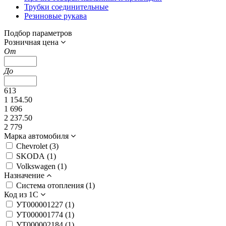
Трубки соединительные
Резиновые рукава
Подбор параметров
Розничная цена
От
До
613
1 154.50
1 696
2 237.50
2 779
Марка автомобиля
Chevrolet (
3
)
SKODA (
1
)
Volkswagen (
1
)
Назначение
Система отопления (
1
)
Код из 1С
УТ000001227 (
1
)
УТ000001774 (
1
)
УТ000002184 (
1
)