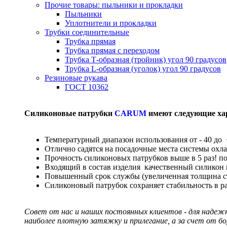
Прочие товары: пыльники и прокладки
Пыльники
Уплотнители и прокладки
Трубки соединительные
Трубка прямая
Трубка прямая с переходом
Трубка Т-образная (тройник) угол 90 градусов
Трубка L-образная (уголок) угол 90 градусов
Резиновые рукава
ГОСТ 10362
Силиконовые патрубки
CARUM
имеют следующие ха
Температурный диапазон использования от - 40 до 
Отлично садятся на посадочные места системы охл
Прочность силиконовых патрубков выше в 5 раз! п
Входящий в состав изделия качественный силикон
Повышенный срок службы (увеличенная толщина сте
Силиконовый патрубок сохраняет стабильность в р
Совет от нас и наших постоянных клиентов - для надеж
наиболее плотную затяжку и прилегание, а за счет от б