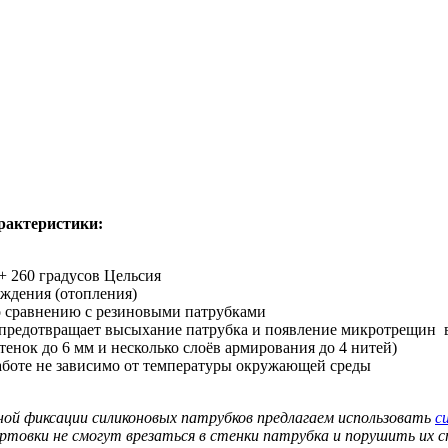
рактеристики:
+ 260 градусов Цельсия
аждения (отопления)
о сравнению с резиновыми патрубками
 предотвращает высыхание патрубка и появление микротрещин 
нок до 6 мм и несколько слоёв армирования до 4 нитей)
аботе не зависимо от температуры окружающей среды
ной фиксации силиконовых патрубков предлагаем использовать
с
ортовки не смогут врезаться в стенки патрубка и порушить их 