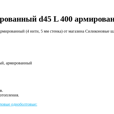
ованный d45 L 400 армированн
ый, армированный
в.
/отопления.
ловые одноболтовые: