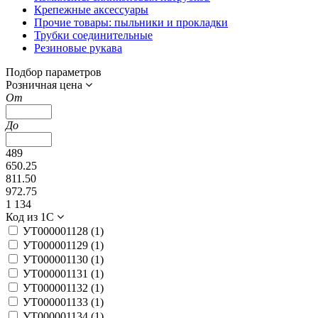
Крепежные аксессуары
Прочие товары: пыльники и прокладки
Трубки соединительные
Резиновые рукава
Подбор параметров
Розничная цена
От
До
489
650.25
811.50
972.75
1 134
Код из 1С
УТ000001128 (
1
)
УТ000001129 (
1
)
УТ000001130 (
1
)
УТ000001131 (
1
)
УТ000001132 (
1
)
УТ000001133 (
1
)
УТ000001134 (
1
)