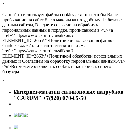
"
Carum1.ru использует файлы cookies для того, чтобы Ваше
пребывание на сайте было максимально удобным. Работая с
данным сайтом, Вы даете согласие на обработку
персональных данных в порядке, прописанном в <u><a
href=\"https://www.carum1.ru/silikon/?
ELEMENT_ID=2665\">Политике использования файлов
Cookies </a></u> и в соответствии с <u><a
href=\"https://www.carum1.ru/silikon/?
ELEMENT_ID=2663\">Политикой обработки персональных
данных и Согласием на обработку персональных данных.</a>
</u>Вы можете отключить cookies в настройках своего
браузера.
"
Интернет-магазин силиконовых патрубков
"CARUM" +7(920) 070-65-50