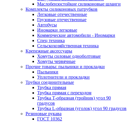
Маслобензостойкие силиконовые шланги
Комплекты силиконовых патрубков
Легковые отечественные
Грузовые отечественные
Автобусы
Иномарки легковые
Коммерческие автомобили - Иномарки
Спец техника
Сельскохозяйственная техника
Крепежные аксессуары
Хомуты силовые одноболтовые
Хомуты червячные
Прочие товары: пыльники и прокладки
Пыльники
Уплотнители и прокладки
Трубки соединительные
Трубка прямая
Трубка прямая с переходом
Трубка Т-образная (тройник) угол 90
градусов
Трубка L-образная (уголок) угол 90 градусов
Резиновые рукава
ГОСТ 10362