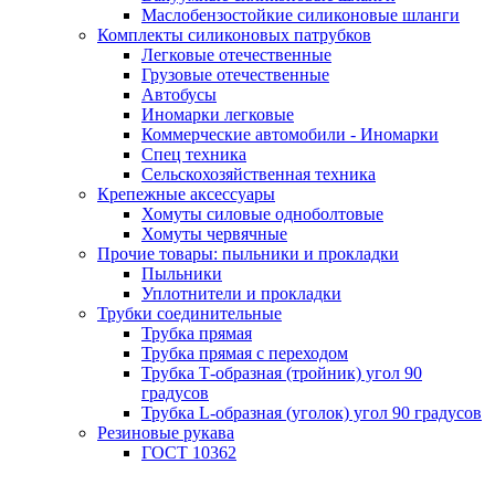
Маслобензостойкие силиконовые шланги
Комплекты силиконовых патрубков
Легковые отечественные
Грузовые отечественные
Автобусы
Иномарки легковые
Коммерческие автомобили - Иномарки
Спец техника
Сельскохозяйственная техника
Крепежные аксессуары
Хомуты силовые одноболтовые
Хомуты червячные
Прочие товары: пыльники и прокладки
Пыльники
Уплотнители и прокладки
Трубки соединительные
Трубка прямая
Трубка прямая с переходом
Трубка Т-образная (тройник) угол 90
градусов
Трубка L-образная (уголок) угол 90 градусов
Резиновые рукава
ГОСТ 10362