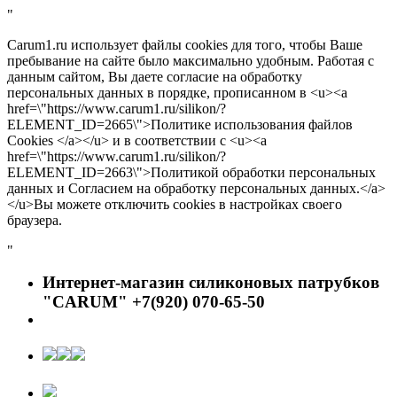
"
Carum1.ru использует файлы cookies для того, чтобы Ваше
пребывание на сайте было максимально удобным. Работая с
данным сайтом, Вы даете согласие на обработку
персональных данных в порядке, прописанном в <u><a
href=\"https://www.carum1.ru/silikon/?
ELEMENT_ID=2665\">Политике использования файлов
Cookies </a></u> и в соответствии с <u><a
href=\"https://www.carum1.ru/silikon/?
ELEMENT_ID=2663\">Политикой обработки персональных
данных и Согласием на обработку персональных данных.</a>
</u>Вы можете отключить cookies в настройках своего
браузера.
"
Интернет-магазин силиконовых патрубков
"CARUM" +7(920) 070-65-50