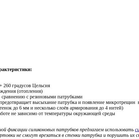
рактеристики:
+ 260 градусов Цельсия
аждения (отопления)
о сравнению с резиновыми патрубками
 предотвращает высыхание патрубка и появление микротрещин 
нок до 6 мм и несколько слоёв армирования до 4 нитей)
аботе не зависимо от температуры окружающей среды
ной фиксации силиконовых патрубков предлагаем использовать
с
ортовки не смогут врезаться в стенки патрубка и порушить их 