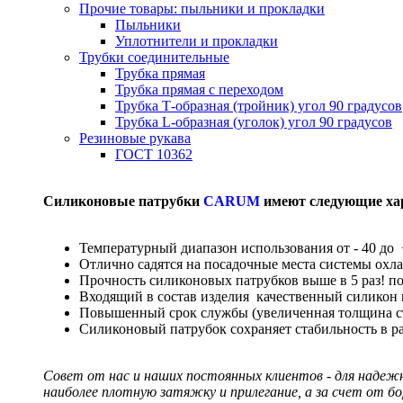
Прочие товары: пыльники и прокладки
Пыльники
Уплотнители и прокладки
Трубки соединительные
Трубка прямая
Трубка прямая с переходом
Трубка Т-образная (тройник) угол 90 градусов
Трубка L-образная (уголок) угол 90 градусов
Резиновые рукава
ГОСТ 10362
Силиконовые патрубки
CARUM
имеют следующие ха
Температурный диапазон использования от - 40 до 
Отлично садятся на посадочные места системы охл
Прочность силиконовых патрубков выше в 5 раз! п
Входящий в состав изделия качественный силикон
Повышенный срок службы (увеличенная толщина сте
Силиконовый патрубок сохраняет стабильность в р
Совет от нас и наших постоянных клиентов - для надеж
наиболее плотную затяжку и прилегание, а за счет от б