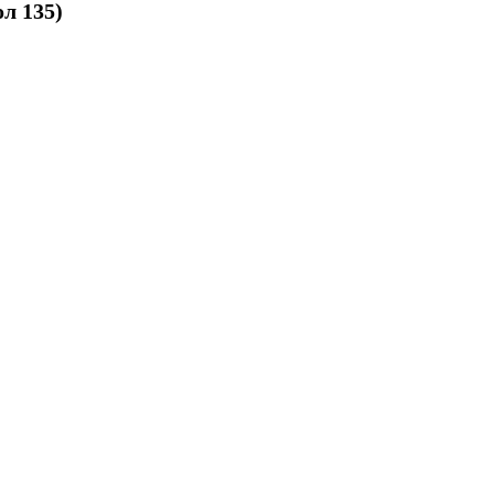
ол 135)