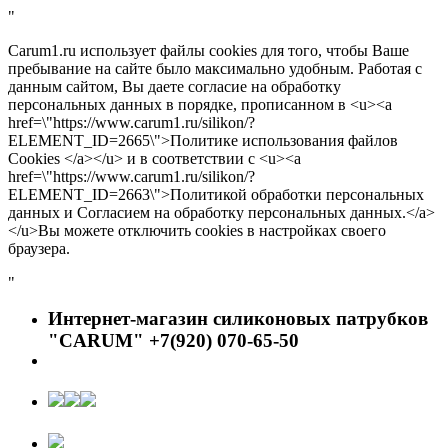
"
Carum1.ru использует файлы cookies для того, чтобы Ваше
пребывание на сайте было максимально удобным. Работая с
данным сайтом, Вы даете согласие на обработку
персональных данных в порядке, прописанном в <u><a
href=\"https://www.carum1.ru/silikon/?
ELEMENT_ID=2665\">Политике использования файлов
Cookies </a></u> и в соответствии с <u><a
href=\"https://www.carum1.ru/silikon/?
ELEMENT_ID=2663\">Политикой обработки персональных
данных и Согласием на обработку персональных данных.</a>
</u>Вы можете отключить cookies в настройках своего
браузера.
"
Интернет-магазин силиконовых патрубков
"CARUM" +7(920) 070-65-50