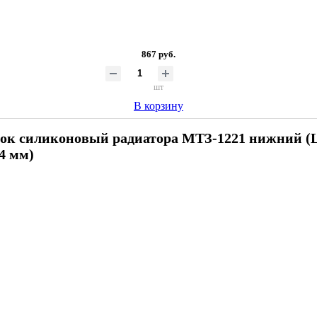
867 руб.
шт
В корзину
ок силиконовый радиатора МТЗ-1221 нижний (L
54 мм)