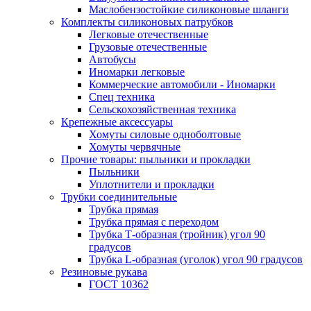
Маслобензостойкие силиконовые шланги
Комплекты силиконовых патрубков
Легковые отечественные
Грузовые отечественные
Автобусы
Иномарки легковые
Коммерческие автомобили - Иномарки
Спец техника
Сельскохозяйственная техника
Крепежные аксессуары
Хомуты силовые одноболтовые
Хомуты червячные
Прочие товары: пыльники и прокладки
Пыльники
Уплотнители и прокладки
Трубки соединительные
Трубка прямая
Трубка прямая с переходом
Трубка Т-образная (тройник) угол 90
градусов
Трубка L-образная (уголок) угол 90 градусов
Резиновые рукава
ГОСТ 10362