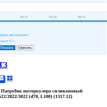
363.25
576.50
789.75
Марка автомобиля
од из 1С
ТЗ
2 Патрубок интеркулера силиконовый
2/2822/3022 (d70, L100) (1317.12)