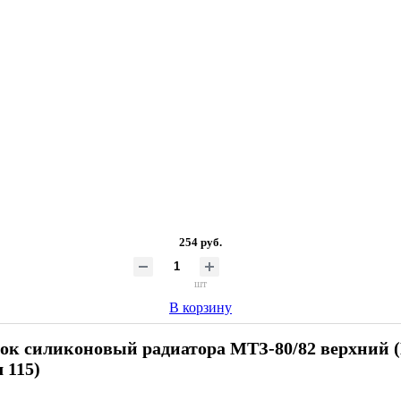
254 руб.
шт
В корзину
ок силиконовый радиатора МТЗ-80/82 верхний (
л 115)